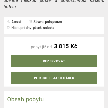
oceníte měkkou postel a pohostinnost našeho
hotelu.
2 noci
Strava:
polopenze
Nástupní dny:
pátek
,
sobota
3 815 Kč
pobyt již od
REZERVOVAT
KOUPIT JAKO DÁREK
Obsah pobytu