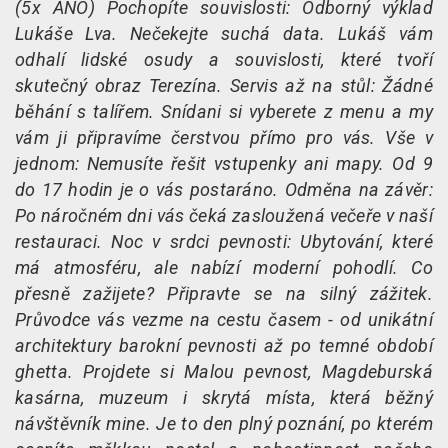
(5x ANO) Pochopíte souvislosti: Odborný výklad
Lukáše Lva. Nečekejte suchá data. Lukáš vám
odhalí lidské osudy a souvislosti, které tvoří
skutečný obraz Terezína. Servis až na stůl: Žádné
běhání s talířem. Snídani si vyberete z menu a my
vám ji připravíme čerstvou přímo pro vás. Vše v
jednom: Nemusíte řešit vstupenky ani mapy. Od 9
do 17 hodin je o vás postaráno. Odměna na závěr:
Po náročném dni vás čeká zasloužená večeře v naší
restauraci. Noc v srdci pevnosti: Ubytování, které
má atmosféru, ale nabízí moderní pohodlí. Co
přesně zažijete? Připravte se na silný zážitek.
Průvodce vás vezme na cestu časem - od unikátní
architektury barokní pevnosti až po temné období
ghetta. Projdete si Malou pevnost, Magdeburská
kasárna, muzeum i skrytá místa, která běžný
návštěvník mine. Je to den plný poznání, po kterém