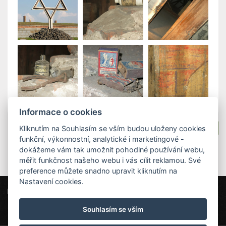
Informace o cookies
Kliknutím na Souhlasím se vším budou uloženy cookies
Zpět na pobytové balíčky
funkční, výkonnostní, analytické i marketingové -
dokážeme vám tak umožnit pohodlné používání webu,
měřit funkčnost našeho webu i vás cílit reklamou. Své
preference můžete snadno upravit kliknutím na
Nastavení cookies.
Parkhotel Terezín
Máchova 163, 411 55 Terezín
info@hotelterezin.cz
+420 775 885 990
Souhlasím se vším