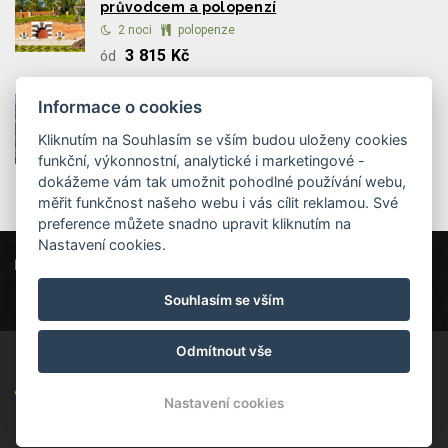
průvodcem a polopenzí
2 noci
polopenze
3 815 Kč
ód
Tajemství terezínského podzemí s
Informace o cookies
polopenzí
Kliknutím na Souhlasím se vším budou uloženy cookies
2 - 6 nocí
polopenze
funkční, výkonnostní, analytické i marketingové -
dokážeme vám tak umožnit pohodlné používání webu,
měřit funkčnost našeho webu i vás cílit reklamou. Své
preference můžete snadno upravit kliknutím na
Nastavení cookies.
Parkhotel Terezín
Máchova 163, 411 55 Terezín
info@hotelterezin.cz
+420 775 885 990
Souhlasím se vším
Odmítnout vše
© Copyright 2026 | Všechna práva
vyhrazena
Nastavení cookies