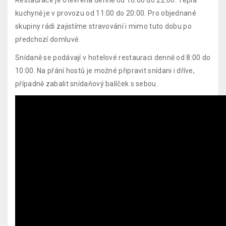
Restaurace je otevřena denně od 10:00 do 22:00. Teplá
kuchyně je v provozu od 11:00 do 20:00. Pro objednané
skupiny rádi zajistíme stravování i mimo tuto dobu po
předchozí domluvě.
Snídaně se podávají v hotelové restauraci denně od 8:00 do
10:00. Na přání hostů je možné připravit snídani i dříve,
případně zabalit snídaňový balíček s sebou.