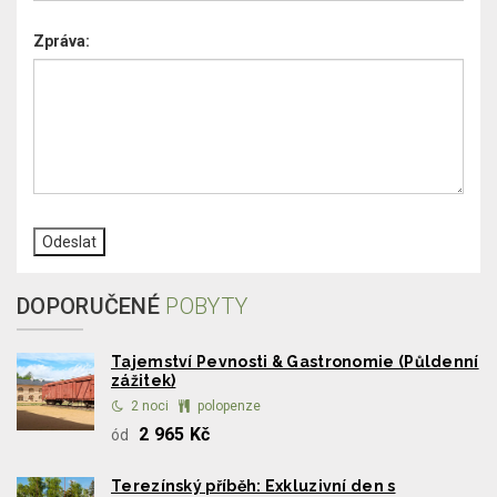
Zpráva:
DOPORUČENÉ
POBYTY
Tajemství Pevnosti & Gastronomie (Půldenní
zážitek)
2 noci
polopenze
2 965 Kč
ód
Terezínský příběh: Exkluzivní den s